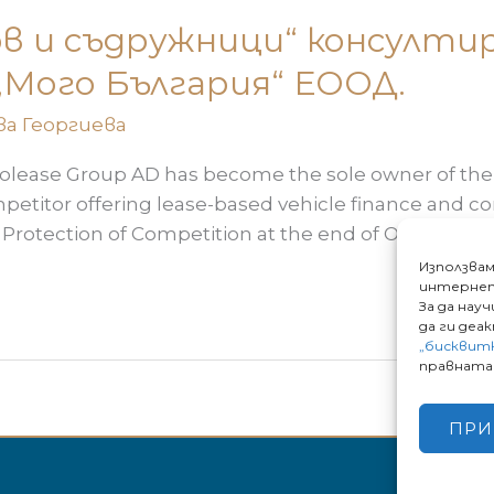
в и съдружници“ консултир
„Мого България“ ЕООД.
ва Георгиева
olease Group AD has become the sole owner of the 
mpetitor offering lease-based vehicle finance and 
rotection of Competition at the end of October 2021
Използвам
интернет
За да нау
да ги деа
„бисквит
правната 
ПРИ