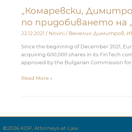
„Комаревски, Димитро
по придобиването на 
22.12.2021
/
Novini
/
Венелин Димитров
,
И
Since the beginning of December 2021, Eur
acquiring 600,000 shares in its FinTech co
approved by the Bulgarian Commission for P
Read More »
©2026 KDP, Attorneys-at-Law.