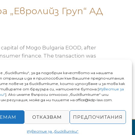
а „Евролийз Груп“ АД
capital of Mogo Bulgaria EOOD, after
consumer finance. The transaction was
. Eurolease […]
е „бисквитки“, за да подобрим качеството на нашата
 страница и да я приспособим към Вашите предпочитания.
чите повече за бисквитките, които използваме и за това как
ктивирате от браузъра си, натиснете бутона [
Известие за
ки“
]. Ако имате въпроси относно „бисквитките“ или
им регулация, може да ни пишете на office@kdp-law.com.
ЕМАМ
ОТКАЗВАМ
ПРЕДПОЧИТАНИЯ
powered by
ivexto
Известие за „бисквитки“