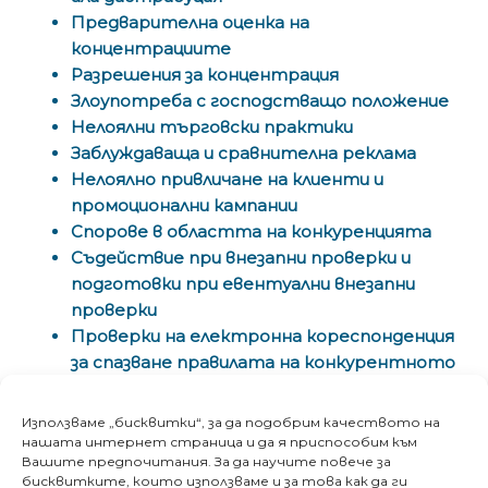
Предварителна оценка на
концентрациите
Разрешения за концентрация
Злоупотреба с господстващо положение
Нелоялни търговски практики
Заблуждаваща и сравнителна реклама
Нелоялно привличане на клиенти и
промоционални кампании
Спорове в областта на конкуренцията
Съдействие при внезапни проверки и
подготовки при евентуални внезапни
проверки
Проверки на електронна кореспонденция
за спазване правилата на конкурентното
право
Използваме „бисквитки“, за да подобрим качеството на
Ние сме екип, който цени отдадеността и
нашата интернет страница и да я приспособим към
Вашите предпочитания. За да научите повече за
професионализма в областта на конкуренцията
бисквитките, които използваме и за това как да ги