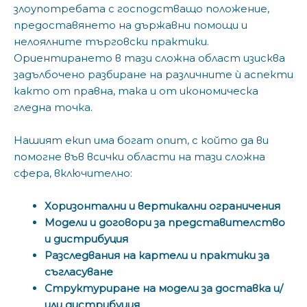
злоупотребата с господстващо положение,
предоставянето на държавни помощи и
нелоялните търговски практики.
Ориентирането в тази сложна област изисква
задълбочено разбиране на различните ѝ аспекти
както от правна, така и от икономическа
гледна точка.
Нашият екип има богат опит, с който да ви
помогне във всички области на тази сложна
сфера, включително:
Хоризонтални и вертикални ограничения
Модели и договори за представителство
и дистрибуция
Разследвания на картели и практики за
съгласуване
Структуриране на модели за доставка и/
или дистрибуция