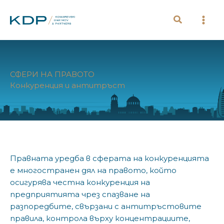
Skip
to
content
СФЕРИ НА ПРАВОТО
Конкуренция и антитръст
Правната уредба в сферата на конкуренцията
е многостранен дял на правото, който
осигурява честна конкуренция на
предприятията чрез спазване на
разпоредбите, свързани с антитръстовите
правила, контрола върху концентрациите,