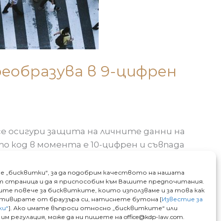
реобразува в 9-цифрен
а се осигури защита на личните данни на
о код в момента е 10-цифрен и съвпада
учат […]
е „бисквитки“, за да подобрим качеството на нашата
 страница и да я приспособим към Вашите предпочитания.
чите повече за бисквитките, които използваме и за това как
ктивирате от браузъра си, натиснете бутона [
Известие за
ки“
]. Ако имате въпроси относно „бисквитките“ или
им регулация, може да ни пишете на office@kdp-law.com.