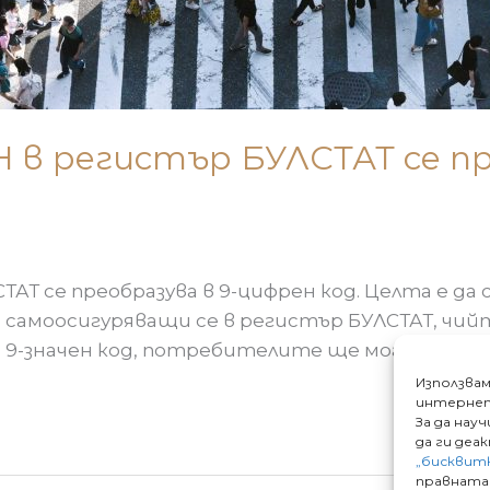
ГН в регистър БУЛСТАТ се п
СТАТ се преобразува в 9-цифрен код. Целта е д
самоосигуряващи се в регистър БУЛСТАТ, чийт
 9-значен код, потребителите ще могат да пол
Използвам
интернет
За да нау
да ги деа
„бисквит
правната 